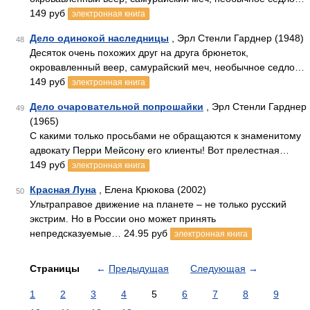
149 руб
электронная книга
Дело одинокой наследницы
, Эрл Стенли Гарднер (1948)
48
Десяток очень похожих друг на друга брюнеток,
окровавленный веер, самурайский меч, необычное седло…
149 руб
электронная книга
Дело очаровательной попрошайки
, Эрл Стенли Гарднер
49
(1965)
С какими только просьбами не обращаются к знаменитому
адвокату Перри Мейсону его клиенты! Вот прелестная…
149 руб
электронная книга
Красная Луна
, Елена Крюкова (2002)
50
Ультраправое движение на планете – не только русский
экстрим. Но в России оно может принять
непредсказуемые… 24.95 руб
электронная книга
Страницы
←
Предыдущая
Следующая
→
1
2
3
4
5
6
7
8
9