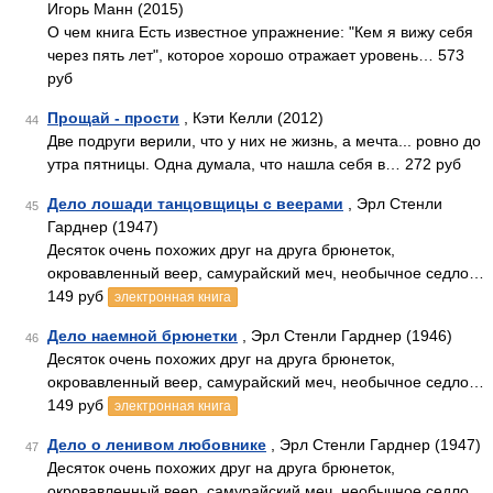
Игорь Манн (2015)
О чем книга Есть известное упражнение: "Кем я вижу себя
через пять лет", которое хорошо отражает уровень… 573
руб
Прощай - прости
, Кэти Келли (2012)
44
Две подруги верили, что у них не жизнь, а мечта... ровно до
утра пятницы. Одна думала, что нашла себя в… 272 руб
Дело лошади танцовщицы с веерами
, Эрл Стенли
45
Гарднер (1947)
Десяток очень похожих друг на друга брюнеток,
окровавленный веер, самурайский меч, необычное седло…
149 руб
электронная книга
Дело наемной брюнетки
, Эрл Стенли Гарднер (1946)
46
Десяток очень похожих друг на друга брюнеток,
окровавленный веер, самурайский меч, необычное седло…
149 руб
электронная книга
Дело о ленивом любовнике
, Эрл Стенли Гарднер (1947)
47
Десяток очень похожих друг на друга брюнеток,
окровавленный веер, самурайский меч, необычное седло…