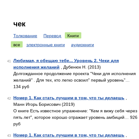
чек
Толкование
Перевод
Книги
все
электронные книги
аудиокниги
Любимая, я обещаю тебе... Уровень 2. Чеки для
41
исполнения желаний
, Дубенюк Н. (2013)
Долгожданное продолжение проекта "Чеки для исполнения
желаний" . Для тех, кто легко освоил" первый уровень"…
134 руб
Номер 1. Как стать лучшим в том, что ты делаешь
,
42
Манн Игорь Борисович (2019)
О книге Есть известное упражнение: "Кем я вижу себя через
пять лет", которое хорошо отражает уровень амбиций… 926
руб
Номер 1. Как стать лучшим в том, что ты делаешь
,
43